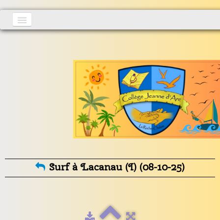
Accueil
Actualités
▼
S'inscrire
Vie au collège
▼
Informations générales
▼
Contact
Surf à Lacanau (I) (08-10-25)