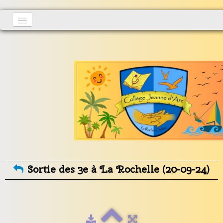
Accueil
Actualités
▼
S'inscrire
Vie au collège
▼
Informations générales
▼
Contact
Sortie des 3e à La Rochelle (20-09-24)