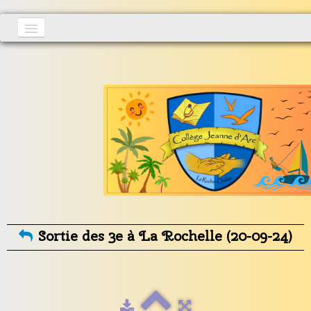
Accueil
Actualités
▼
S'inscrire
Vie au collège
▼
Informations générales
▼
Contact
Sortie des 3e à La Rochelle (20-09-24)