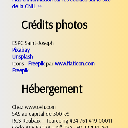
de la CNIL >>
Crédits photos
ESPC Saint-Joseph
Pixabay
Unsplash
Icons :
Freepik
par
www.flaticon.com
Freepik
Hébergement
Chez www.ovh.com
SAS au capital de 500 k€
RCS Roubaix – Tourcoing 424 761 419 00011
Code APE 6202A – N° TVA : FR 22 424 761