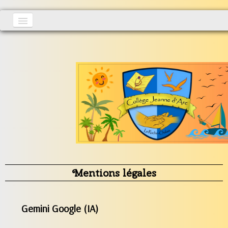
Accueil
Actualités
▼
S'inscrire
Vie au collège
▼
Informations générales
▼
Contact
Mentions légales
Gemini Google (IA)