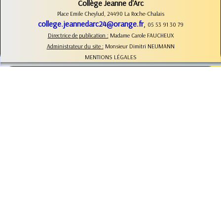
Collège Jeanne d'Arc
Place Emile Cheylud, 24490 La Roche-Chalais
college.jeannedarc24@orange.fr
,
05 53 91 30 79
Directrice de publication :
Madame Carole FAUCHEUX
Administrateur du site :
Monsieur Dimitri NEUMANN
MENTIONS LÉGALES