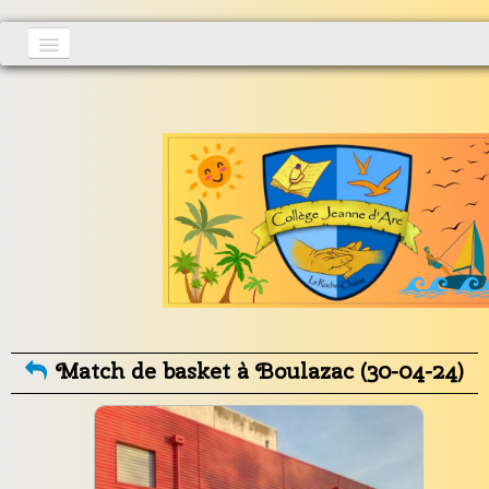
Accueil
Actualités
▼
S'inscrire
Vie au collège
▼
Informations générales
▼
Contact
Match de basket à Boulazac (30-04-24)