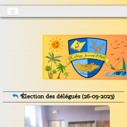
Accueil
Actualités
▼
S'inscrire
Vie au collège
▼
Informations générales
▼
Contact
Élection des délégués (26-09-2023)