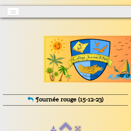
Accueil
Actualités
▼
S'inscrire
Vie au collège
▼
Informations générales
▼
Contact
Journée rouge (15-12-23)