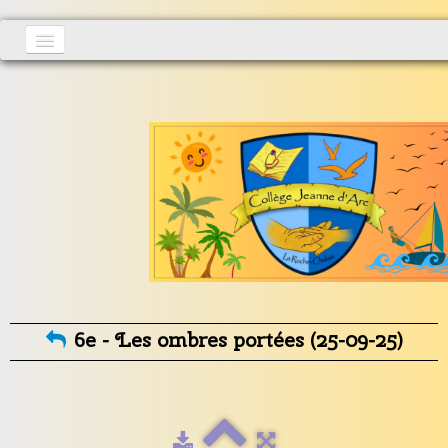
Accueil
Actualités
▼
S'inscrire
Vie au collège
▼
Informations générales
▼
Contact
6e - Les ombres portées (25-09-25)