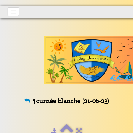
Accueil
Actualités
▼
S'inscrire
Vie au collège
▼
Informations générales
▼
Contact
Journée blanche (21-06-23)